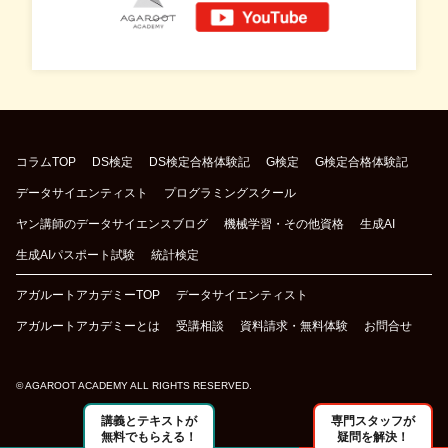
コラムTOP
DS検定
DS検定合格体験記
G検定
G検定合格体験記
データサイエンティスト
プログラミングスクール
ヤン講師のデータサイエンスブログ
機械学習・その他資格
生成AI
生成AIパスポート試験
統計検定
アガルートアカデミーTOP
データサイエンティスト
アガルートアカデミーとは
受講相談
資料請求・無料体験
お問合せ
© AGAROOT ACADEMY ALL RIGHTS RESERVED.
講義とテキストが
専門スタッフが
無料でもらえる！
疑問を解決！