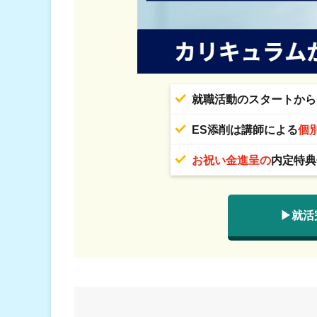
就職活動のスタートから
ES添削は講師による
個
お祝い金進呈の
内定特典
▶就活