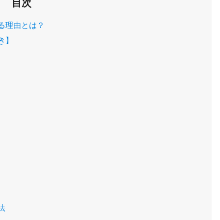
目次
る理由とは？
き】
法