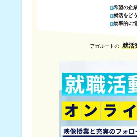
希望の企
就活をど
効率的に
就活
アガルートの