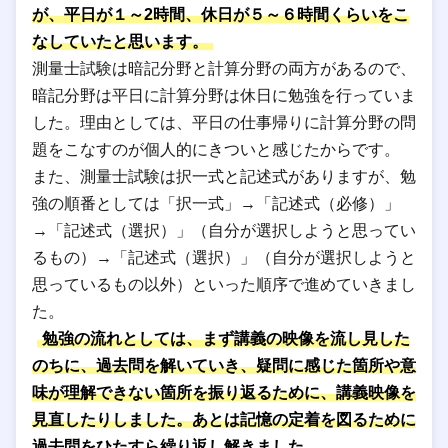
が、平日が１～2時間、休日が５～６時間くらいをこ
なしていたと思います。
測量士試験は暗記分野と計算分野の両方があるので、
暗記分野は平日に計算分野は休日に勉強を行っていま
した。理由としては、平日の仕事帰りに計算分野の問
題をこなすのが個人的にきついと感じたからです。
また、測量士試験は択一式と記述式がありますが、勉
強の順番としては「択一式」→「記述式（必修）」
→「記述式（選択）」（自分が選択しようと思ってい
るもの）→「記述式（選択）」（自分が選択しようと
思っているもの以外）といった順序で進めていきまし
た。
勉強の流れとしては、まず講義の映像を流し見した
のちに、過去問を解いていき、疑問に感じた箇所や意
味が理解できない箇所を振り返るために、講義映像を
見直したりしました。あとは記憶の定着を図るために
過去問をひたすら繰り返し解きました。