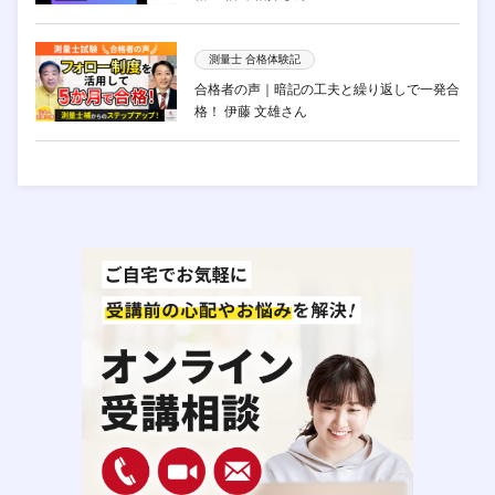
測量士 合格体験記
合格者の声｜暗記の工夫と繰り返しで一発合
格！ 伊藤 文雄さん