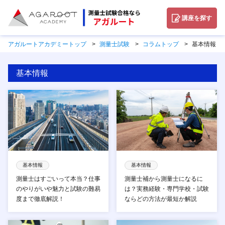
講座を探す
アガルートアカデミートップ
測量士試験
コラムトップ
基本情報
基本情報
基本情報
基本情報
測量士はすごいって本当？仕事
測量士補から測量士になるに
のやりがいや魅力と試験の難易
は？実務経験・専門学校・試験
度まで徹底解説！
ならどの方法が最短か解説