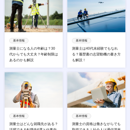
基本情報
基本情報
測量士になる人の年齢は？30
測量士は40代未経験でもなれ
代からでも大丈夫？年齢制限は
る？履歴書の志望動機の書き方
あるのかも解説
も解説！
基本情報
基本情報
測量士はどんな就職先がある？
測量士の資格は働きながらでも
活躍できる転職先6選と仕事内
取得できる！社会人は通信講座