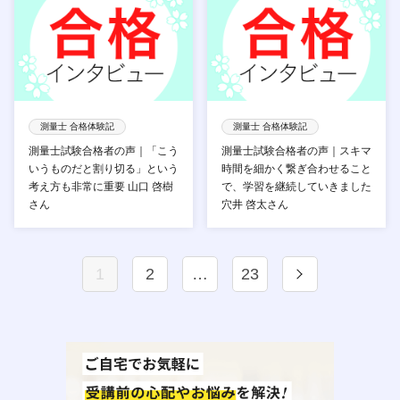
測量士 合格体験記
測量士 合格体験記
測量士試験合格者の声｜「こう
測量士試験合格者の声｜スキマ
いうものだと割り切る」という
時間を細かく繋ぎ合わせること
考え方も非常に重要 山口 啓樹
で、学習を継続していきました
さん
穴井 啓太さん
1
2
…
23