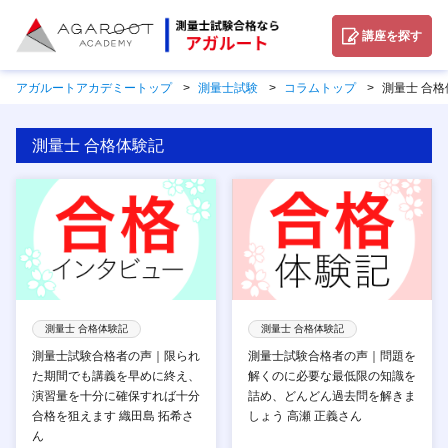
講座を探す
アガルートアカデミートップ
測量士試験
コラムトップ
測量士 合格
測量士 合格体験記
測量士 合格体験記
測量士 合格体験記
測量士試験合格者の声｜限られ
測量士試験合格者の声｜問題を
た期間でも講義を早めに終え、
解くのに必要な最低限の知識を
演習量を十分に確保すれば十分
詰め、どんどん過去問を解きま
合格を狙えます 織田島 拓希さ
しょう 高瀬 正義さん
ん