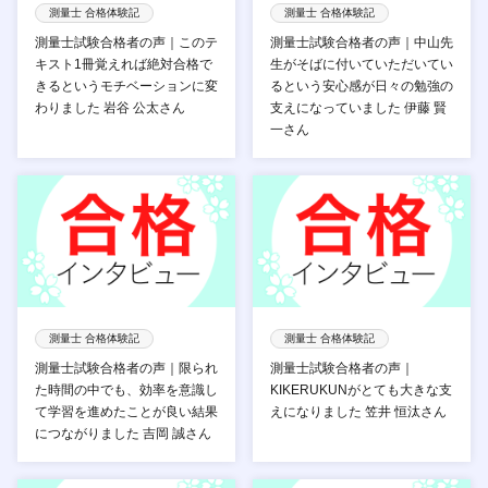
測量士 合格体験記
測量士 合格体験記
測量士試験合格者の声｜このテ
測量士試験合格者の声｜中山先
キスト1冊覚えれば絶対合格で
生がそばに付いていただいてい
きるというモチベーションに変
るという安心感が日々の勉強の
わりました 岩谷 公太さん
支えになっていました 伊藤 賢
一さん
測量士 合格体験記
測量士 合格体験記
測量士試験合格者の声｜限られ
測量士試験合格者の声｜
た時間の中でも、効率を意識し
KIKERUKUNがとても大きな支
て学習を進めたことが良い結果
えになりました 笠井 恒汰さん
につながりました 吉岡 誠さん