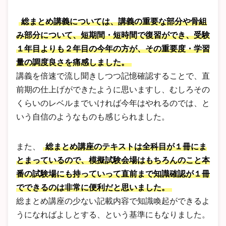
総まとめ講義については、講義の重要な部分や骨組
み部分について、短期間・短時間で復習ができ、受験
１年目よりも２年目の今年の方が、その重要度・学習
量の調度良さを痛感しました。
講義を倍速で流し聞きしつつ記憶確認することで、直
前期の仕上げができたように思いますし、むしろその
くらいのレベルまでいければ今年はやれるのでは、と
いう自信のようなものも感じられました。
また、
総まとめ講座のテキストは全科目が１冊にま
とまっているので、模擬試験会場はもちろんのこと本
番の試験場にも持っていって直前まで知識確認が１冊
でできるのは非常に便利だと思いました。
総まとめ講座の少ない記載内容で知識喚起ができるよ
うになればよしとする、という基準にもなりました。