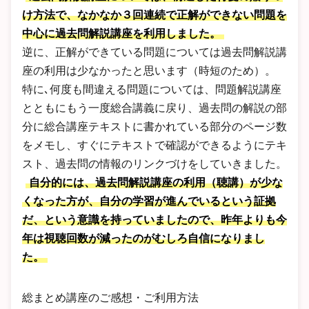
け方法で、なかなか３回連続で正解ができない問題を
中心に過去問解説講座を利用しました。
逆に、正解ができている問題については過去問解説講
座の利用は少なかったと思います（時短のため）。
特に､何度も間違える問題については、問題解説講座
とともにもう一度総合講義に戻り、過去問の解説の部
分に総合講座テキストに書かれている部分のページ数
をメモし、すぐにテキストで確認ができるようにテキ
スト、過去問の情報のリンクづけをしていきました。
自分的には、過去問解説講座の利用（聴講）が少な
くなった方が、自分の学習が進んでいるという証拠
だ、という意識を持っていましたので、昨年よりも今
年は視聴回数が減ったのがむしろ自信になりまし
た。
総まとめ講座のご感想・ご利用方法