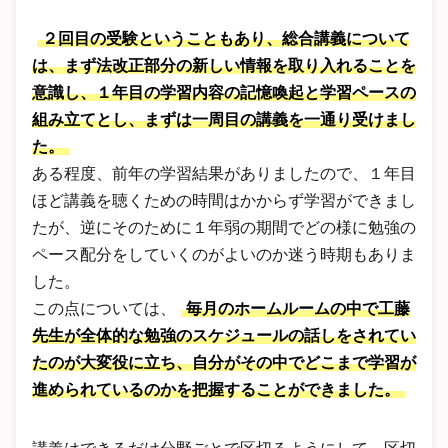
２回目の受験ということもあり、総合講義について
は、まず法改正部分の新しい情報を取り入れることを
意識し、１年目の学習内容の記憶喚起と学習ペースの
組み立てとし、まずは一周目の講義を一通り受けまし
た。
ある程度、前年の学習結果がありましたので、１年目
ほど講義を聴くための時間はかからず学習ができまし
たが、逆にそのために１年弱の期間でどの様に勉強の
ペース配分をしていくのがよいのか迷う時期もありま
した。
この点については、
毎月のホームルームの中で工藤
先生が全体的な勉強のスケジュールの話しをされてい
たのが大変役に立ち、自分がその中でどこまで学習が
進められているのかを把握することができました。