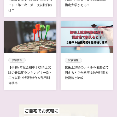
イド！第一次・第二次試験日程
指定大学がある？
は？
試験情報
試験情報
【令和7年度合格率】技術士試
技術士試験のレベルを偏差値で
験の難易度ランキング！一次・
例えると？合格率＆勉強時間を
二次試験 全部門総合＆部門別
他資格と比較
合格率