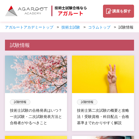
講座を探す
アガルートアカデミートップ
技術士試験
コラムトップ
試験情報
試験情報
試験情報
試験情報
技術士試験の合格発表はいつ？
技術士第二次試験の概要と攻略
一次試験・二次試験発表方法と
法！受験資格・科目配点・合格
合格者がやるべきこと
基準までわかりやすく解説