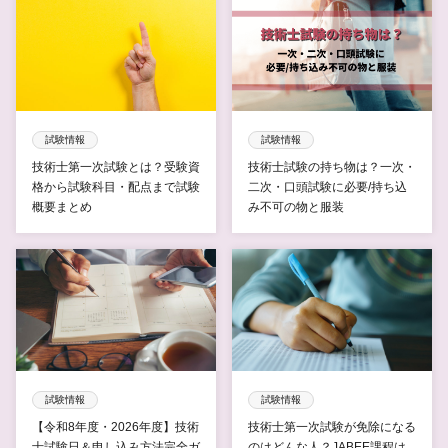
試験情報
試験情報
技術士第一次試験とは？受験資
技術士試験の持ち物は？一次・
格から試験科目・配点まで試験
二次・口頭試験に必要/持ち込
概要まとめ
み不可の物と服装
試験情報
試験情報
【令和8年度・2026年度】技術
技術士第一次試験が免除になる
士試験日＆申し込み方法完全ガ
のはどんな人？JABEE課程は