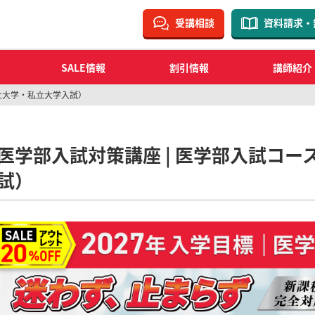
受講相談
資料請求・
SALE情報
割引情報
講師紹介
立大学・私立大学入試）
医学部入試対策講座 | 医学部入試コ
試）