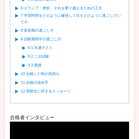
6
スランプ・挫折、それを乗り越えるための工夫
7
学習時間をどのように確保し１日をどのように過ごしてい
たか
8
直前期の過ごし方
9
試験期間中の過ごし方
9.1
共通テスト
9.2
二次試験
9.3
面接
10
合格した時の気持ち
11
合格の決め手
12
受験生に対するメッセージ
合格者インタビュー