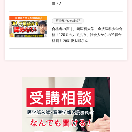
貴さん
医学部 合格体験記
合格者の声｜川崎医科大学・金沢医科大学合
格！120％の力で挑み、社会人からの逆転合
格劇！内藤 慶太郎さん