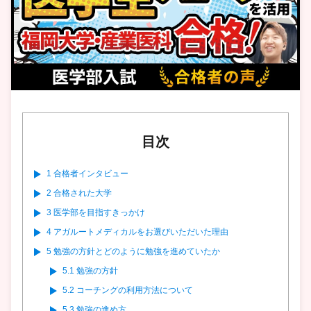
目次
1
合格者インタビュー
2
合格された大学
3
医学部を目指すきっかけ
4
アガルートメディカルをお選びいただいた理由
5
勉強の方針とどのように勉強を進めていたか
5.1
勉強の方針
5.2
コーチングの利用方法について
5.3
勉強の進め方