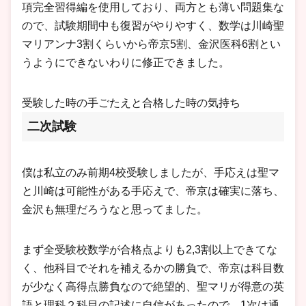
項完全習得編を使用しており、両方とも薄い問題集な
ので、試験期間中も復習がやりやすく、数学は川崎聖
マリアンナ3割くらいから帝京5割、金沢医科6割とい
うようにできないわりに修正できました。
受験した時の手ごたえと合格した時の気持ち
二次試験
僕は私立のみ前期4校受験しましたが、手応えは聖マ
と川崎は可能性がある手応えで、帝京は確実に落ち、
金沢も無理だろうなと思ってました。
まず全受験校数学が合格点よりも2,3割以上できてな
く、他科目でそれを補えるかの勝負で、帝京は科目数
が少なく高得点勝負なので絶望的、聖マリが得意の英
語と理科２科目の記述に自信があったので、1次は通