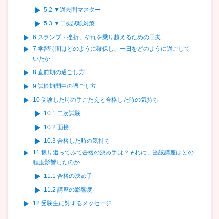
5.2
▼過去問マスター
5.3
▼二次試験対策
6
スランプ・挫折、それを乗り越えるための工夫
7
学習時間はどのように確保し、一日をどのように過ごして
いたか
8
直前期の過ごし方
9
試験期間中の過ごし方
10
受験した時の手ごたえと合格した時の気持ち
10.1
二次試験
10.2
面接
10.3
合格した時の気持ち
11
振り返ってみて合格の決め手は？それに、当該講座はどの
程度影響したのか
11.1
合格の決め手
11.2
講座の影響度
12
受験生に対するメッセージ