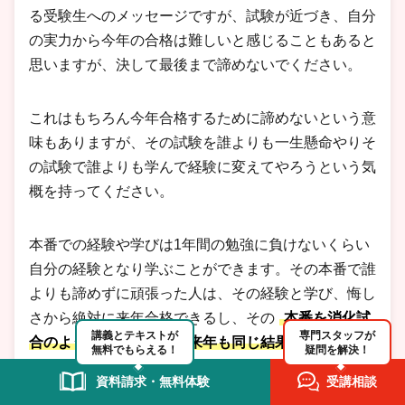
る受験生へのメッセージですが、試験が近づき、自分
の実力から今年の合格は難しいと感じることもあると
思いますが、決して最後まで諦めないでください。
これはもちろん今年合格するために諦めないという意
味もありますが、その試験を誰よりも一生懸命やりそ
の試験で誰よりも学んで経験に変えてやろうという気
概を持ってください。
本番での経験や学びは1年間の勉強に負けないくらい
自分の経験となり学ぶことができます。その本番で誰
よりも諦めずに頑張った人は、その経験と学び、悔し
さから絶対に来年合格できるし、その
本番を消化試
講義とテキストが
専門スタッフが
合のように受験する人は来年も同じ結果になると信じ
無料でもらえる！
疑問を解決！
て私は本番に120%の力を出し切り合格できたと思い
資料請求・無料体験
受講相談
ます。