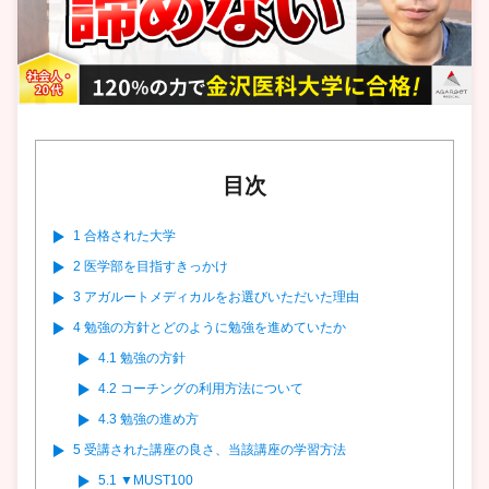
目次
1
合格された大学
2
医学部を目指すきっかけ
3
アガルートメディカルをお選びいただいた理由
4
勉強の方針とどのように勉強を進めていたか
4.1
勉強の方針
4.2
コーチングの利用方法について
4.3
勉強の進め方
5
受講された講座の良さ、当該講座の学習方法
5.1
▼MUST100