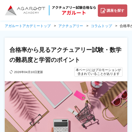
講座を探す
アガルートアカデミートップ
アクチュアリー
コラムトップ
合格率
合格率から見るアクチュアリー試験・数学
の難易度と学習のポイント
本ページにはプロモーションが
2026年04月10日更新
含まれていることがあります