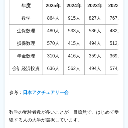
年度
2025年
2024年
2023年
2022年
数学
864人
915人
827人
767人
生保数理
480人
533人
536人
482人
損保数理
570人
415人
494人
512人
年金数理
310人
416人
359人
369人
会計経済投資
636人
562人
494人
574人
参考：
日本アクチュアリー会
数学の受験者数が多いことが一目瞭然で、はじめて受
験する人の大半が選択しています。