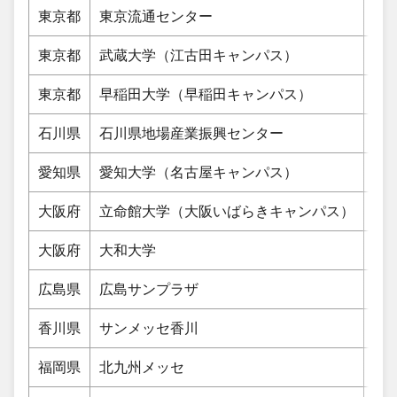
東京都
東京流通センター
大
東京都
武蔵大学（江古田キャンパス）
練
東京都
早稲田大学（早稲田キャンパス）
新
石川県
石川県地場産業振興センター
金
愛知県
愛知大学（名古屋キャンパス）
名
大阪府
立命館大学（大阪いばらきキャンパス）
茨
大阪府
大和大学
吹
広島県
広島サンプラザ
広
香川県
サンメッセ香川
高松
福岡県
北九州メッセ
北