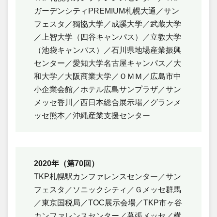
ガーデンシティPREMIUM札幌大通／サン
フェスタ／獨協大学／成蹊大学／武蔵大学
／上智大学（四谷キャンパス）／立教大学
（池袋キャンパス）／石川県地場産業振興
センター／愛知大学名古屋キャンパス／大
和大学／大阪商業大学／ＯＭＭ／広島市中
小企業会館／ホテル広島サンプラザ／サン
メッセ香川／西日本総合展示場／グランメ
ッセ熊本／沖縄産業支援センター
2020年（第70回）
TKP札幌駅カンファレンスセンター／サン
フェスタ／ソニックシティ／Ｇメッセ群馬
／東京国税局／TOC展示会場／TKP市ヶ谷
カンファレンスセンター／幕張メッセ／横