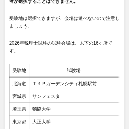
者が選択することはできません。
受験地は選択できますが、会場は選べないので注意し
ましょう。
2026年税理士試験の試験会場は、以下の16ヶ所で
す。
受験地
試験場
北海道
ＴＫＰガーデンシティ札幌駅前
札
宮城県
サンフェスタ
仙
埼玉県
獨協大学
草
東京都
大正大学
豊