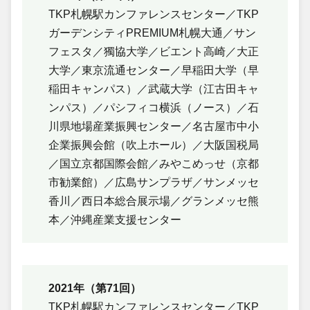
TKP札幌駅カンファレンスセンター／TKP
ガーデンシティPREMIUM札幌大通／サン
フェスタ／獨協大学／ビエント高崎／大正
大学／東京流通センター／早稲田大学（早
稲田キャンパス）／武蔵大学（江古田キャ
ンパス）／パシフィコ横浜（ノース）／石
川県地場産業振興センター／名古屋市中小
企業振興会館（吹上ホール）／大阪国税局
／国立京都国際会館／みやこめっせ（京都
市勧業館）／広島サンプラザ／サンメッセ
香川／西日本総合展示場／グランメッセ熊
本／沖縄産業支援センター
2021年（第71回）
TKP札幌駅カンファレンスセンター／TKP