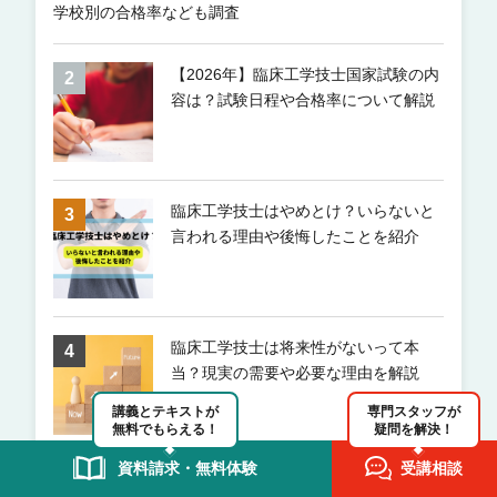
学校別の合格率なども調査
【2026年】臨床工学技士国家試験の内
容は？試験日程や合格率について解説
臨床工学技士はやめとけ？いらないと
言われる理由や後悔したことを紹介
臨床工学技士は将来性がないって本
当？現実の需要や必要な理由を解説
講義とテキストが
専門スタッフが
無料でもらえる！
疑問を解決！
資料請求・無料体験
受講相談
【2026年】第39回臨床工学技士の試験