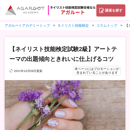
講座を探す
アガルートアカデミートップ
ネイリスト技能検定
コラムトップ
【
【ネイリスト技能検定試験2級】アートテ
ーマの出題傾向ときれいに仕上げるコツ
本ページにはプロモーションが
2021年10月09日更新
含まれていることがあります