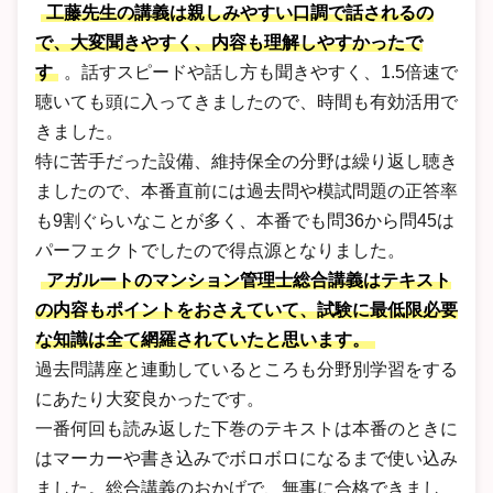
工藤先生の講義は親しみやすい口調で話されるの
で、大変聞きやすく、内容も理解しやすかったで
す
。話すスピードや話し方も聞きやすく、1.5倍速で
聴いても頭に入ってきましたので、時間も有効活用で
きました。
特に苦手だった設備、維持保全の分野は繰り返し聴き
ましたので、本番直前には過去問や模試問題の正答率
も9割ぐらいなことが多く、本番でも問36から問45は
パーフェクトでしたので得点源となりました。
アガルートのマンション管理士総合講義はテキスト
の内容もポイントをおさえていて、試験に最低限必要
な知識は全て網羅されていたと思います。
過去問講座と連動しているところも分野別学習をする
にあたり大変良かったです。
一番何回も読み返した下巻のテキストは本番のときに
はマーカーや書き込みでボロボロになるまで使い込み
ました。総合講義のおかげで、無事に合格できまし