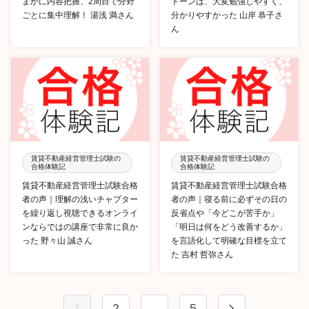
まかに内容把握、2周目で分野
トーンは、大変勉強しやすく、
ごとに集中理解！ 湯浅 満さん
分かりやすかった 山岸 恭子さ
ん
賃貸不動産経営管理士試験の
賃貸不動産経営管理士試験の
合格体験記
合格体験記
賃貸不動産経営管理士試験合格
賃貸不動産経営管理士試験合格
者の声｜理解の浅いチャプター
者の声｜寝る前に必ずその日の
を繰り返し視聴できるオンライ
反省点や「今どこが苦手か」
ンならではの講座で非常に良か
「明日は何をどう改善するか」
った 野々山 誠さん
を言語化して明確な目標を立て
た 吉村 哲弥さん
1
2
…
5