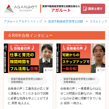
講座を探す
アガルートアカデミートップ
賃貸不動産経営管理士試験
コラムトップ
令和6年合格インタビュー
賃貸不動産経営管理士試験の
賃貸不動産経営管理士試験の
合格体験記
合格体験記
合格者の声｜工藤先生が広く深
合格者の声｜一番重要なのはな
く講義をしてくださるので試験
ぜこの問題が正解なのか、間違
に必要な知識を学ぶことができ
いなのか正確に理解できている
た 斉野 祐人さん
か 前田 一樹さん