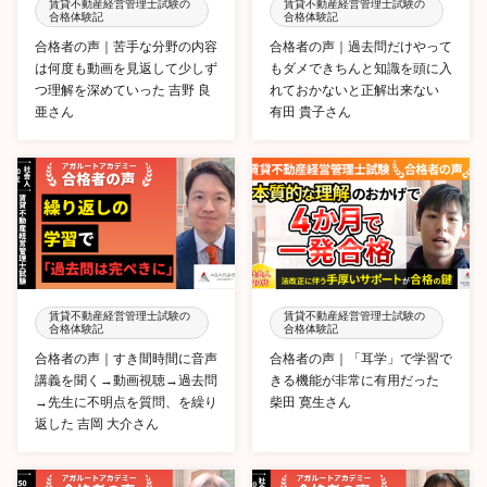
賃貸不動産経営管理士試験の
賃貸不動産経営管理士試験の
合格体験記
合格体験記
合格者の声｜苦手な分野の内容
合格者の声｜過去問だけやって
は何度も動画を見返して少しず
もダメできちんと知識を頭に入
つ理解を深めていった 吉野 良
れておかないと正解出来ない
亜さん
有田 貴子さん
賃貸不動産経営管理士試験の
賃貸不動産経営管理士試験の
合格体験記
合格体験記
合格者の声｜すき間時間に音声
合格者の声｜「耳学」で学習で
講義を聞く→動画視聴→過去問
きる機能が非常に有用だった
→先生に不明点を質問、を繰り
柴田 寛生さん
返した 吉岡 大介さん