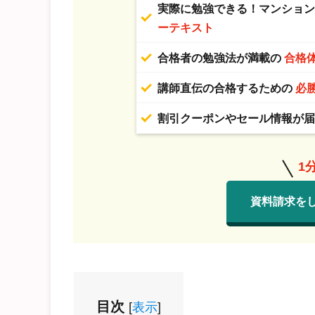
実際に勉強できる！マンショ
ーテキスト
合格者の勉強法が満載の
合格
講師直伝の合格するための
必
割引クーポンやセール情報が
1
資料請求を
目次
[
表示
]