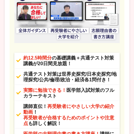
約12.5時間分
の基礎講義＋共通テスト対策
講義が20日間見放題！
共通テスト対策は世界史探究/日本史探究/地
理探究/公共/倫理/政治・経済各1問付き！
実際に勉強できる！
医学部入試対策のフル
カラーテキスト
講師直伝！
再受験者にやさしい大学の紹介
動画
！
再受験者が合格するためのポイントや注意
点
も詳しく解説！
医学部の志願理由書の書き方講座！
講師に