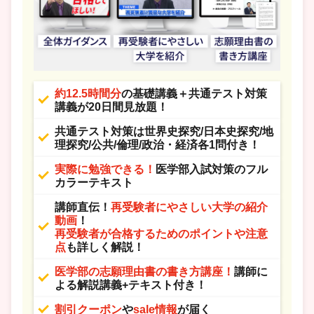
約12.5時間分
の基礎講義＋共通テスト対策
講義が20日間見放題！
共通テスト対策は世界史探究/日本史探究/地
理探究/公共/倫理/政治・経済各1問付き！
実際に勉強できる！
医学部入試対策のフル
カラーテキスト
講師直伝！
再受験者にやさしい大学の紹介
動画
！
再受験者が合格するためのポイントや注意
点
も詳しく解説！
医学部の志願理由書の書き方講座！
講師に
よる解説講義+テキスト付き！
割引クーポン
や
sale情報
が届く