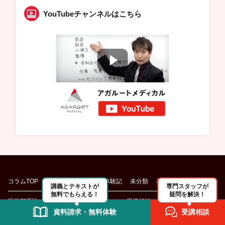
YouTubeチャンネルはこちら
コラムTOP
医学部
医学部 合格体験記
未分類
看護学部
講義とテキストが
専門スタッフが
無料でもらえる！
疑問を解決！
医学部受験
アガルートメディカルとは
受講相談
資料請求・無料体験
受講相談
資料請求・無料体験
お問合せ