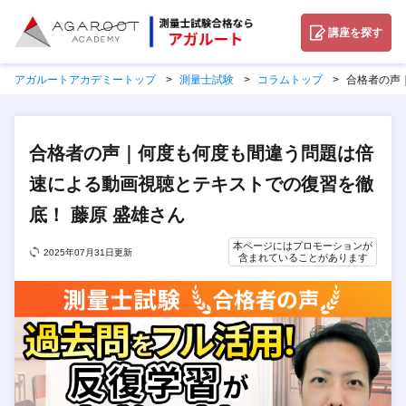
講座を探す
アガルートアカデミートップ
測量士試験
コラムトップ
合格者の声
合格者の声｜何度も何度も間違う問題は倍
速による動画視聴とテキストでの復習を徹
底！ 藤原 盛雄さん
本ページにはプロモーションが
2025年07月31日更新
含まれていることがあります