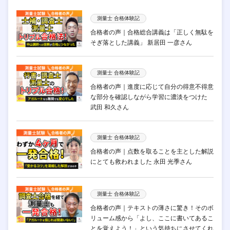
測量士 合格体験記
合格者の声｜合格総合講義は「正しく無駄を
そぎ落とした講義」 新居田 一彦さん
測量士 合格体験記
合格者の声｜進度に応じて自分の得意不得意
な部分を確認しながら学習に濃淡をつけた
武田 和久さん
測量士 合格体験記
合格者の声｜点数を取ることを主とした解説
にとても救われました 永田 光季さん
測量士 合格体験記
合格者の声｜テキストの薄さに驚き！そのボ
リューム感から「よし、ここに書いてあるこ
とを覚えよう！」という気持ちにさせてくれ