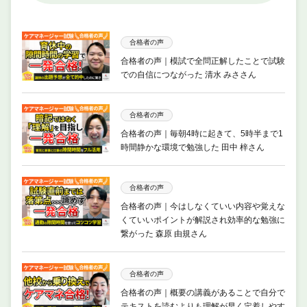
合格者の声
合格者の声｜模試で全問正解したことで試験
での自信につながった 清水 みささん
合格者の声
合格者の声｜毎朝4時に起きて、5時半まで1
時間静かな環境で勉強した 田中 梓さん
合格者の声
合格者の声｜今はしなくていい内容や覚えな
くていいポイントが解説され効率的な勉強に
繋がった 森原 由規さん
合格者の声
合格者の声｜概要の講義があることで自分で
テキストを読むよりも理解が早く定着しやす