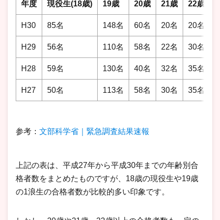
年度
現役生(18歳)
19歳
20歳
21歳
22歳以
H30
85名
148名
60名
20名
20名
H29
56名
110名
58名
22名
30名
H28
59名
130名
40名
32名
35名
H27
50名
113名
58名
30名
35名
参考：
文部科学省｜緊急調査結果速報
上記の表は、平成27年から平成30年までの年齢別合
格者数をまとめたものですが、18歳の現役生や19歳
の1浪生の合格者数が比較的多い印象です。