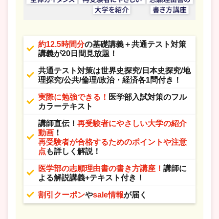
約12.5時間分
の基礎講義＋共通テスト対策
講義が20日間見放題！
共通テスト対策は世界史探究/日本史探究/地
理探究/公共/倫理/政治・経済各1問付き！
実際に勉強できる！
医学部入試対策のフル
カラーテキスト
講師直伝！
再受験者にやさしい大学の紹介
動画
！
再受験者が合格するためのポイントや注意
点
も詳しく解説！
医学部の志願理由書の書き方講座！
講師に
よる解説講義+テキスト付き！
割引クーポン
や
sale情報
が届く