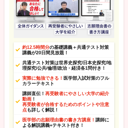
約12.5時間分
の基礎講義＋共通テスト対策
講義が20日間見放題！
共通テスト対策は世界史探究/日本史探究/地
理探究/公共/倫理/政治・経済各1問付き！
実際に勉強できる！
医学部入試対策のフル
カラーテキスト
講師直伝！
再受験者にやさしい大学の紹介
動画
！
再受験者が合格するためのポイントや注意
点
も詳しく解説！
医学部の志願理由書の書き方講座！
講師に
よる解説講義+テキスト付き！