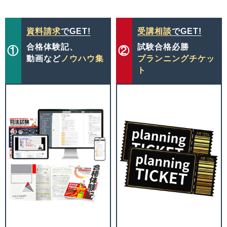
資料請求
でGET!
受講相談
でGET!
合格体験記、
試験合格必勝
①
②
動画など
ノウハウ集
プランニングチケッ
ト