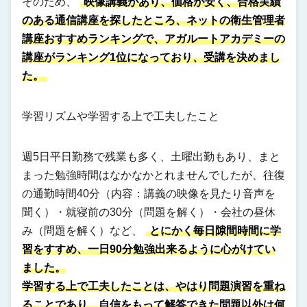
そのため、
映像講義があり、価格が安く、合格実績
のある通信講座を探したところ、ネットの衛生管理者
講座おすすめランキングで、アガルートアカデミーの
講座がランキング1位になっており、受講を決めまし
た。
学習リズムや学習する上で工夫したこと
週5日平日勤務で残業も多く、土曜出勤もあり、まと
まった勉強時間はなかなかとれませんでしたが、往復
の通勤時間40分（内容：講義の映像を見たり音声を
聞く）・就寝前の30分（問題を解く）・会社の昼休
み（問題を解く）など、
とにかく毎日隙間時間に学
習をすすめ、一日90分勉強出来るように心がけてい
ました。
学習する上で工夫したことは、やはり問題演習を重ね
ることであり、自信をもって解答できた問題以外は何