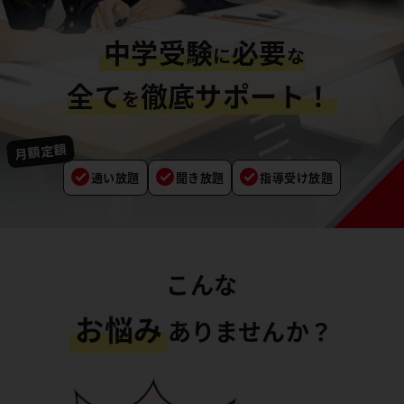
中学受験
必要
に
な
全て
徹底サポート！
を
月額定額
通い放題
聞き放題
指導受け放題
こんな
お悩み
ありませんか？