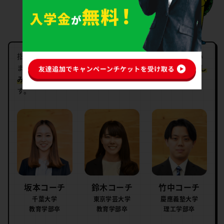
指導は厳選したプロコーチ
指導は、
厳しい社内研修をクリアしたプロコーチ
が行い
ます。科目知識やコーチング能力はもちろんのこと、
親し
みやすさやコミュニケーション能力も重視
しておりま
す。
坂本コーチ
鈴木コーチ
竹中コーチ
千葉大学
東京学芸大学
慶應義塾大学
教育学部卒
教育学部卒
理工学部卒