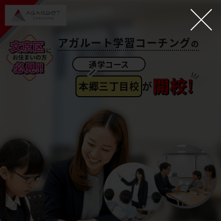
アガルート学習コーチング
の
本郷三丁目校
が