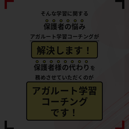
そんな学習に関する
保
護
者
の
悩
み
アガルート学習コーチングが
解決します！
保
護
者
様
の
代
わ
り
を
務めさせていただくのが
アガルート学習
コーチング
です！