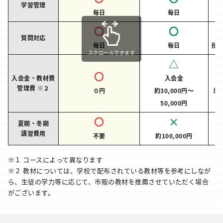
学習管理
毎日
毎日
〇
〇
質問対応
毎日
毎日
授
スクロールできます
△
〇
入会金・教材費
入会金
管理費 ※２
０円
約30,000円～
約3
50,000円
1
〇
×
夏期・冬期
講習費用
不要
約100,000円
約
※１ コースによって異なります
※２ 教材については、学校で配布されている教材等を参考にしなが
ら、生徒の学力等に応じて、市販の教材を推薦させていただく場合
がございます。