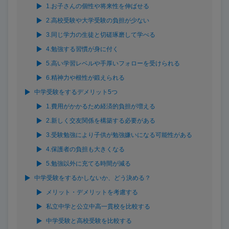
1.お子さんの個性や将来性を伸ばせる
2.高校受験や大学受験の負担が少ない
3.同じ学力の生徒と切磋琢磨して学べる
4.勉強する習慣が身に付く
5.高い学習レベルや手厚いフォローを受けられる
6.精神力や根性が鍛えられる
中学受験をするデメリット5つ
1.費用がかかるため経済的負担が増える
2.新しく交友関係を構築する必要がある
3.受験勉強により子供が勉強嫌いになる可能性がある
4.保護者の負担も大きくなる
5.勉強以外に充てる時間が減る
中学受験をするかしないか、どう決める？
メリット・デメリットを考慮する
私立中学と公立中高一貫校を比較する
中学受験と高校受験を比較する