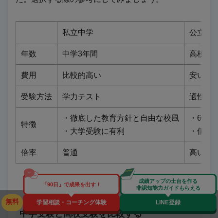
私立中学
公立中
年数
中学3年間
高校ま
費用
比較的高い
安い
受験方法
学力テスト
適性検
・徹底した教育方針と自由な校風
・6年
特徴
・大学受験に有利
・個性
倍率
普通
高い
成績アップの土台を作る
「90日」で成果を出す！
非認知能力ガイドもらえる
無料
学習相談・コーチング体験
LINE登録
中学受験と高校受験
を比較する