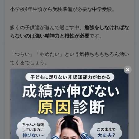
小学校4年生頃から受験準備が必要な中学受験。
多くの子供達が遊んで過ごす中、
勉強をしなければな
らないのは強い精神力と根性が必要
です。
「つらい」「やめたい」という気持ちももちろん湧い
てくるでしょう。
そのような厳しい環境に打ち勝ち、合格を手にするこ
とができたときの達成感は大きな経験となり、お子さ
んの「自己肯定感」にも繋がります。
中学受験を経験することで、精神力や根性を鍛えた
り成功体験を手にすることができるのは、今後の人生
においても大きな強みとして生きてきます
。