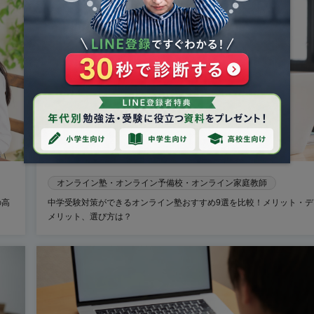
オンライン塾・オンライン予備校・オンライン家庭教師
の高
中学受験対策ができるオンライン塾おすすめ9選を比較！メリット・デ
メリット、選び方は？