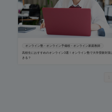
オンライン塾・オンライン予備校・オンライン家庭教師
高校生におすすめのオンライン3選！オンライン塾で大学受験対策
きる？
1