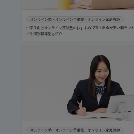
オンライン塾・オンライン予備校・オンライン家庭教師
中学生向けオンライン英語塾のおすすめ12選！料金が安い順ラン
グや個別指導塾も紹介
オンライン塾・オンライン予備校・オンライン家庭教師