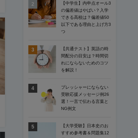
【中学生】内申点オール3
の偏差値はやばい？入学
できる高校は？偏差値50
以下である理由と上げ方3
つ
【共通テスト】英語の時
間配分の目安は？時間切
れにならないためのコツ
を解説！
プレッシャーにならない
受験応援メッセージ例26
選！一言で伝わる言葉と
NG例文
【大学受験】日本史のお
すすめ参考書＆問題集12