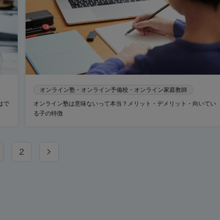
オンライン塾・オンライン予備校・オンライン家庭教師
はで
オンライン塾は意味ないって本当？メリット・デメリット・向いてい
る子の特徴
2