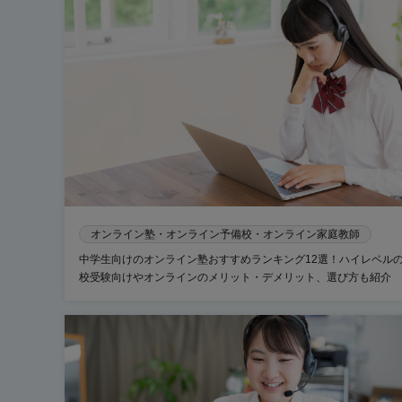
オンライン塾・オンライン予備校・オンライン家庭教師
中学生向けのオンライン塾おすすめランキング12選！ハイレベル
校受験向けやオンラインのメリット・デメリット、選び方も紹介