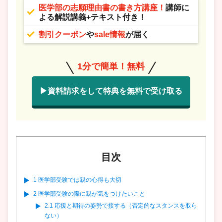
医学部の志願理由書の書き方講座！
講師に
よる解説講義+テキスト付き！
割引クーポン
や
sale情報
が届く
1分で簡単！無料
▶資料請求をして特典を無料で受け取る
目次
1
医学部受験では親の心得も大切
2
医学部受験の際に親が気をつけたいこと
2.1
応援と期待の姿勢で接する（否定的なスタンスを取ら
ない）