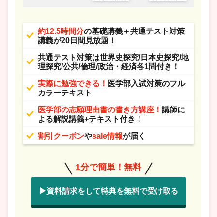
約12.5時間分
の基礎講義＋共通テスト対策
講義が20日間見放題！
共通テスト対策は世界史探究/日本史探究/地
理探究/公共/倫理/政治・経済各1問付き！
実際に勉強できる！
医学部入試対策のフル
カラーテキスト
医学部の志願理由書の書き方講座！
講師に
よる解説講義+テキスト付き！
割引クーポン
や
sale情報
が届く
1分で簡単！無料
▶資料請求をして特典を無料で受け取る