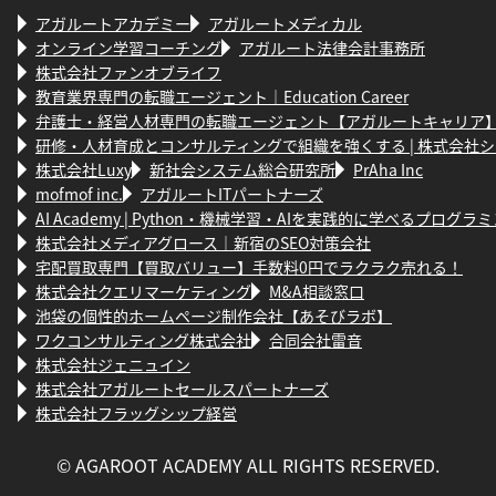
アガルートアカデミー
アガルートメディカル
オンライン学習コーチング
アガルート法律会計事務所
株式会社ファンオブライフ
教育業界専門の転職エージェント｜Education Career
弁護士・経営人材専門の転職エージェント【アガルートキャリア
研修・人材育成とコンサルティングで組織を強くする | 株式会社
株式会社Luxy
新社会システム総合研究所
PrAha Inc
mofmof inc.
アガルートITパートナーズ
AI Academy | Python・機械学習・AIを実践的に学べるプログ
株式会社メディアグロース｜新宿のSEO対策会社
宅配買取専門【買取バリュー】手数料0円でラクラク売れる！
株式会社クエリマーケティング
M&A相談窓口
池袋の個性的ホームページ制作会社【あそびラボ】
ワクコンサルティング株式会社
合同会社雷音
株式会社ジェニュイン
株式会社アガルートセールスパートナーズ
株式会社フラッグシップ経営
© AGAROOT ACADEMY ALL RIGHTS RESERVED.