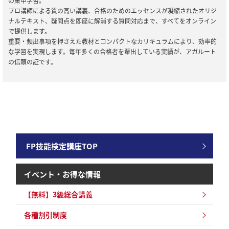
の集中学習。
目標】単科講座リリース
プロ講師による質の高い講義、合格のためのエッセンスが凝縮されたオリジ
ナルテキスト、疑問点を即座に解消する質問対応まで、すべてをオンライン
で提供します。
2024/12/28
全資格種
重要・頻出事項を押さえた教材とコンパクトなカリキュラムにより、効率的
【ご案内】年末年始の営業について
な学習を実現します。毎年多くの合格者を輩出している実績が、アガルート
の信頼の証です。
2024/12/06
全資格種
【ご案内】※重要※【2024年12月10日実施】メンテナンスのお知
らせ
2024/10/21
ファイナンシャルプランナー
【リリース情報】FP（ファイナンシャル・プランニング）技能検定
｜単科講座リリース
FP技能検定講座TOP
イベント・お得な情報
【無料】3級総合講義
各種割引制度