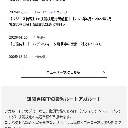
2026/05/27
ファイナンシャルプランナー
【リリース情報】FP技能検定対策講座｜【2026年6月～2027年5月
試験合格目標】3級総合講義＜無料＞
2026/04/23
全資格種
【ご案内】ゴールデンウィーク期間中の営業・対応について
2025/12/01
全資格種
【ご案内】年末年始の営業について
ニュース一覧はこちら
2025/10/03
全資格種
会員規約改定のお知らせ(2025年10月3日施行)
2025/06/25
ファイナンシャルプランナー
難関資格FPの最短ルートアガルート
【リリース情報】FP技能検定｜【2025年6月～2026年5月試験合格
目標】2級合格カリキュラム
アガルートアカデミーなら、難関資格であるFP（ファイナンシャル・プラン
ニング）技能検定の最短合格が目指せます。
2025/06/25
ファイナンシャルプランナー
コンパクトな講義×完全無欠なカリキュラム構成×フォロー制度で短期間で
【リリース情報】FP技能検定｜【2025年6月～2026年5月試験合格