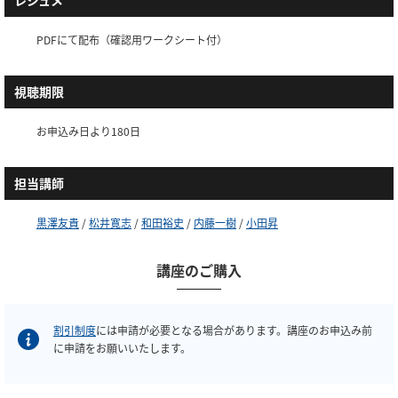
PDFにて配布（確認用ワークシート付）
視聴期限
お申込み日より180日
担当講師
黒澤友貴
/
松井寛志
/
和田裕史
/
内藤一樹
/
小田昇
講座のご購入
割引制度
には申請が必要となる場合があります。講座のお申込み前
に申請をお願いいたします。